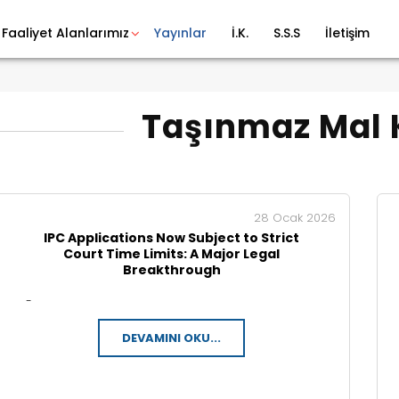
Faaliyet Alanlarımız
Yayınlar
İ.K.
S.S.S
İletişim
Taşınmaz Mal
28 Ocak 2026
IPC Applications Now Subject to Strict
Court Time Limits: A Major Legal
Breakthrough
-
DEVAMINI OKU...