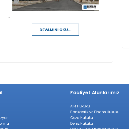
-
DEVAMINI OKU...
l
Faaliyet Alanlarımız
Aile Hukuku
Bankacılık ve Finans Hukuku
izyon
Ceza Hukuku
Formu
Deniz Hukuku