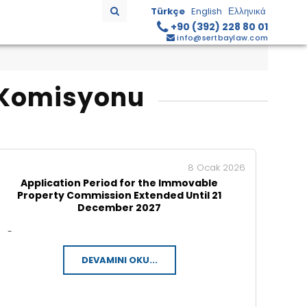
Türkçe
English
Ελληνικά
+90 (392) 228 80 01
info@sertbaylaw.com
 Komisyonu
8 Ocak 2026
Application Period for the Immovable
Property Commission Extended Until 21
December 2027
-
DEVAMINI OKU...