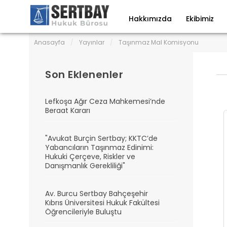
Hakkımızda
Ekibimiz
Anasayfa
/
Yayınlar
/
Taşınmaz Mal Komisyonu
Son Eklenenler
Lefkoşa Ağır Ceza Mahkemesi’nde
Beraat Kararı
"Avukat Burçin Sertbay; KKTC’de
Yabancıların Taşınmaz Edinimi:
Hukuki Çerçeve, Riskler ve
Danışmanlık Gerekliliği"
Av. Burcu Sertbay Bahçeşehir
Kıbrıs Üniversitesi Hukuk Fakültesi
Öğrencileriyle Buluştu