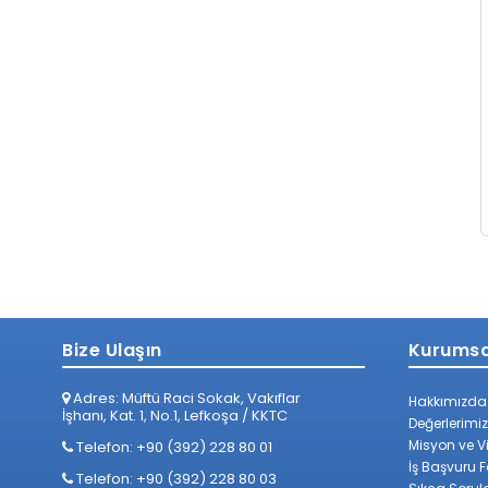
Bize Ulaşın
Kurumsa
Adres: Müftü Raci Sokak, Vakıflar
Hakkımızda
İşhanı, Kat. 1, No.1, Lefkoşa / KKTC
Değerlerimiz
Misyon ve V
Telefon: +90 (392) 228 80 01
İş Başvuru 
Telefon: +90 (392) 228 80 03