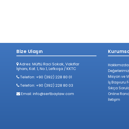
Bize Ulaşın
Kurumsa
Adres: Müftü Raci Sokak, Vakıflar
Hakkımızda
İşhanı, Kat. 1, No.1, Lefkoşa / KKTC
Değerlerimiz
Misyon ve V
Telefon: +90 (392) 228 80 01
İş Başvuru 
Telefon: +90 (392) 228 80 03
Sıkça Sorul
Email:
info@sertbaylaw.com
Online Ran
İletişim