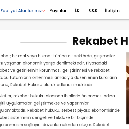
Faaliyet Alanlarımız
Yayınlar
İ.K.
S.S.S
İletişim
Rekabet 
abet; bir mal veya hizmet türüne ait sektörde, girişimciler
sı yaşanan ekonomik yarışa denilmektedir. Piyasadaki
abet ve getirilerinin korunması, geliştirilmesi ve rekabeti
zucu tutumların önlenmesi amacıyla düzenlenen kuralların
ünü, Rekabet Hukuku olarak adlandırılmaktadır.
letler, rekabet hukuku alanında ihlallerin önlenmesi adına
itli uygulamaları geliştirmekte ve yaptırımlar
gulamaktadır. Rekabet hukuku, serbest piyasa ekonomisinde
abet sisteminin dengeli ve tekdüze bir biçimde
ulanmasını sağlayıcı düzenlemelerden oluşur. Rekabet