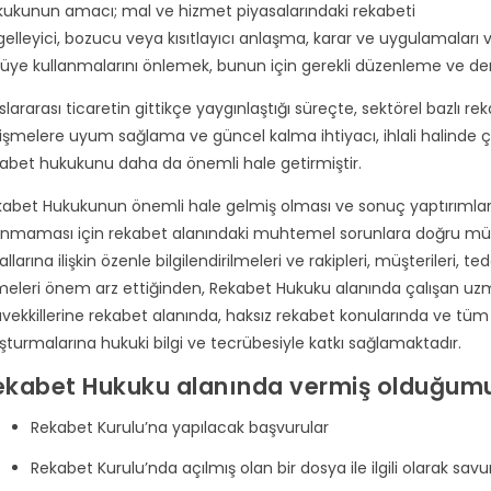
ukunun amacı; mal ve hizmet piyasalarındaki rekabeti
elleyici, bozucu veya kısıtlayıcı anlaşma, karar ve uygulamaları v
üye kullanmalarını önlemek, bunun için gerekli düzenleme ve de
slararası ticaretin gittikçe yaygınlaştığı süreçte, sektörel bazlı
işmelere uyum sağlama ve güncel kalma ihtiyacı, ihlali halinde
abet hukukunu daha da önemli hale getirmiştir.
abet Hukukunun önemli hale gelmiş olması ve sonuç yaptırımların
ınmaması için rekabet alanındaki muhtemel sorunlara doğru müda
allarına ilişkin özenle bilgilendirilmeleri ve rakipleri, müşterileri, te
eleri önem arz ettiğinden, Rekabet Hukuku alanında çalışan uzm
ekkillerine rekabet alanında, haksız rekabet konularında ve tüm sü
şturmalarına hukuki bilgi ve tecrübesiyle katkı sağlamaktadır.
ekabet Hukuku alanında vermiş olduğumuz
Rekabet Kurulu’na yapılacak başvurular
Rekabet Kurulu’nda açılmış olan bir dosya ile ilgili olarak