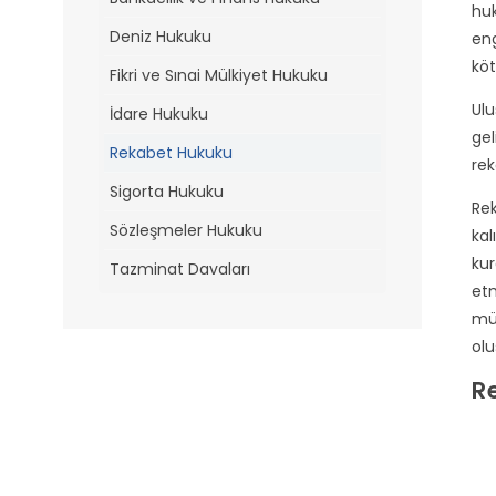
huk
Deniz Hukuku
eng
köt
Fikri ve Sınai Mülkiyet Hukuku
Ulu
İdare Hukuku
gel
Rekabet Hukuku
rek
Sigorta Hukuku
Rek
Sözleşmeler Hukuku
kal
kur
Tazminat Davaları
etm
müv
olu
R