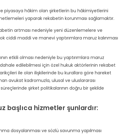
e piyasaya hâkim olan şirketlerin bu hâkimiyetlerini
netlemeleri yaparak rekabetin korunması sağlamaktır.
 rekabetin artması nedeniyle yeni düzenlemelere ve
 çok ciddi maddi ve manevi yaptırımlara maruz kalınması
ın etkili olması nedeniyle bu yaptırımlara maruz
hale edilebilmesi için özel hukuk aktörlerinin rekabet
darikçileri ile olan ilişkilerinde bu kurallara göre hareket
an avukat kadromuzla, ulusal ve uluslararası
reçlerinde şirket politikalarının doğru bir şekilde
 başlıca hizmetler şunlardır:
 savunma dosyalanması ve sözlü savunma yapılması