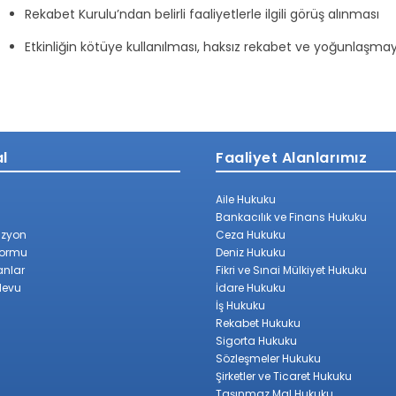
Rekabet Kurulu’ndan belirli faaliyetlerle ilgili görüş alınması
Etkinliğin kötüye kullanılması, haksız rekabet ve yoğunlaşma
l
Faaliyet Alanlarımız
Aile Hukuku
Bankacılık ve Finans Hukuku
izyon
Ceza Hukuku
Formu
Deniz Hukuku
anlar
Fikri ve Sınai Mülkiyet Hukuku
devu
İdare Hukuku
İş Hukuku
Rekabet Hukuku
Sigorta Hukuku
Sözleşmeler Hukuku
Şirketler ve Ticaret Hukuku
Taşınmaz Mal Hukuku