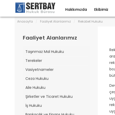
Hakkımızda
Ekibimiz
Anasayfa
/
Faaliyet Alanlarımız
/
Rekabet Hukuku
Faaliyet Alanlarımız
Rek
Taşınmaz Mal Hukuku
ara
Terekeler
rek
bo
Vasiyetnameler
büt
Ceza Hukuku
Dev
Aile Hukuku
çeş
Şirketler ve Ticaret Hukuku
uy
rek
İş Hukuku
uyg
Bankacılık ve Finans Hukuku