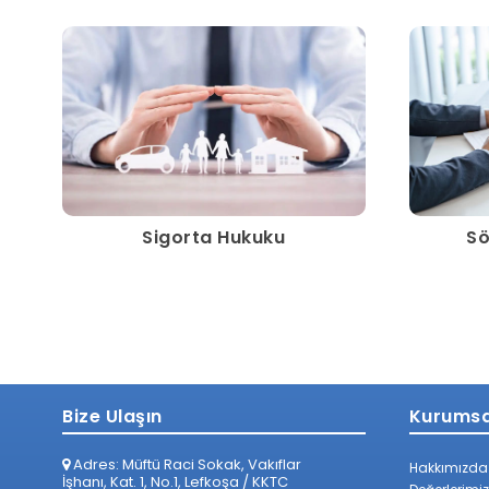
Sigorta Hukuku
Sö
Bize Ulaşın
Kurumsa
Adres: Müftü Raci Sokak, Vakıflar
Hakkımızda
İşhanı, Kat. 1, No.1, Lefkoşa / KKTC