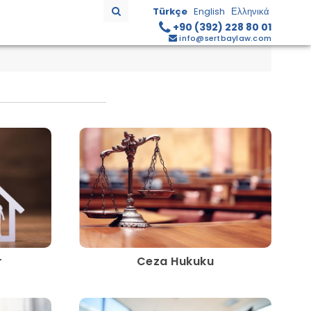
Türkçe
English
Ελληνικά
+90 (392) 228 80 01
info@sertbaylaw.com
r
Ceza Hukuku