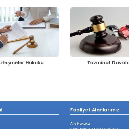
zleşmeler Hukuku
Tazminat Davala
l
Faaliyet Alanlarımız
Aile Hukuku